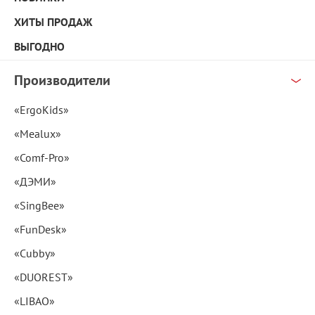
ХИТЫ ПРОДАЖ
ВЫГОДНО
Производители
«ErgoKids»
«Mealux»
«Comf-Pro»
«ДЭМИ»
«SingBee»
«FunDesk»
«Cubby»
«DUOREST»
«LIBAO»