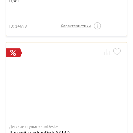
Цвет
Характеристики
ID: 14699
Детские стулья «FunDesk»
Детский стул FunDesk SST3D