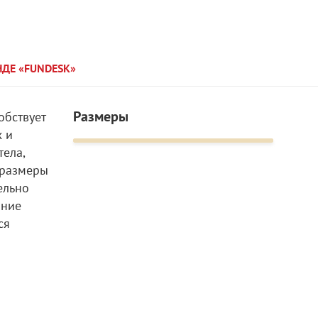
НДЕ «FUNDESK»
Размеры
обствует
х и
тела,
 размеры
ельно
ание
ся