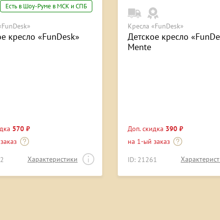
Есть в Шоу-Руме в МСК и СПБ
«FunDesk»
Кресла «FunDesk»
ое кресло «FunDesk»
Детское кресло «FunDe
Mente
идка
570 ₽
Доп. скидка
390 ₽
 заказ
на 1-ый заказ
Характеристики
Характерис
32
ID: 21261