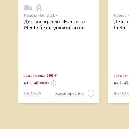
Кресла «FunDesk»
Кресла 
Детское кресло «FunDesk»
Детск
Mente без подлокотников
Cielo
Доп. скидка
390 ₽
Доп. ск
на 1-ый заказ
на 1-ый
Характеристики
ID: 21378
ID: 196