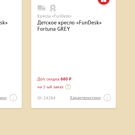
Кресла «FunDesk»
sk»
Детское кресло «FunDesk»
Fortuna GREY
Доп. скидка
660 ₽
на 1-ый заказ
тики
Характеристики
ID: 24284