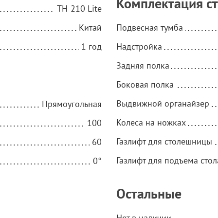
Комплектация с
TH-210 Lite
Китай
Подвесная тумба
1 год
Надстройка
Задняя полка
Боковая полка
Выдвижной органайзер
Прямоугольная
Колеса на ножках
100
Газлифт для столешницы
60
Газлифт для подъема стол
0°
Остальные
Нет в наличии