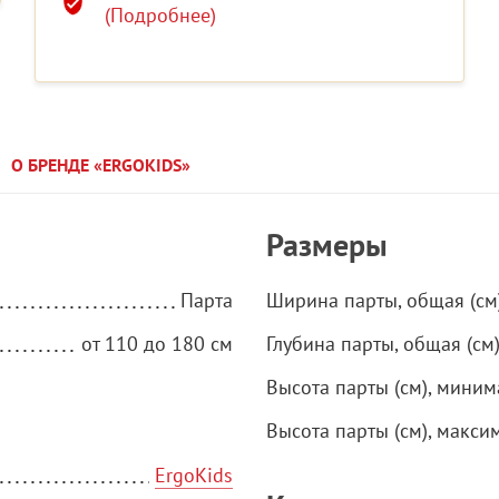
(Подробнее)
О БРЕНДЕ «ERGOKIDS»
Размеры
Парта
Ширина парты, общая (см
от 110 до 180 см
Глубина парты, общая (см
Высота парты (см), миним
Высота парты (см), макси
ErgoKids