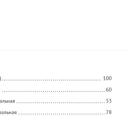
)
100
)
60
альная
53
мальная
78